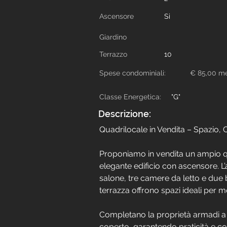
Ascensore
Si
Giardino
Terrazzo
10
Spese condominiali:
€ 85,00 me
Classe Energetica:
"G"
Descrizione:
Quadrilocale in Vendita – Spazio,
Proponiamo in vendita un ampio qu
elegante edificio con ascensore. 
salone, tre camere da letto e due 
terrazza offrono spazi ideali per mo
Completano la proprietà armadi a
coperto, garantendo praticità e c