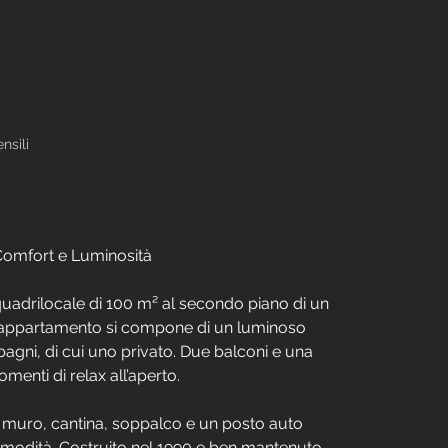
nsili
 Comfort e Luminosità
adrilocale di 100 m² al secondo piano di un 
L’appartamento si compone di un luminoso 
bagni, di cui uno privato. Due balconi e una 
menti di relax all’aperto.
 muro, cantina, soppalco e un posto auto 
omodità. Costruito nel 1990 e ben mantenuto, 