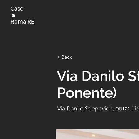
Case
a
Roma RE
< Back
Via Danilo S
Ponente)
Via Danilo Stiepovich, 00121 Lid