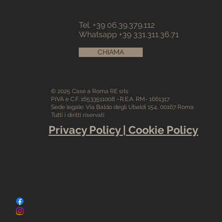
Tel. +39 06.39.379.112
Whatsapp +39 331.311.36.71
CHIAMA
© 2025 Case a Roma RE srls
P.IVA e C.F. 16533511008 –R.E.A. RM- 1661317
Sede legale: Via Baldo degli Ubaldi 154, 00167 Roma
Tutti i diritti riservati
Privacy Policy | Cookie Policy