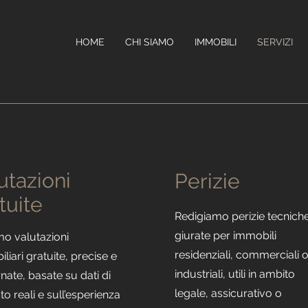
HOME
CHI SIAMO
IMMOBILI
SERVIZI
utazioni
Perizie
tuite
Redigiamo perizie tecnich
giurate per immobili
mo valutazioni
residenziali, commerciali 
liari gratuite, precise e
industriali, utili in ambito
nate, basate su dati di
legale, assicurativo o
o reali e sull’esperienza