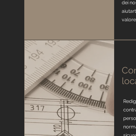
dei no
aiutar
valore
Con
loc
Redig
contr
perso
norma
sicure