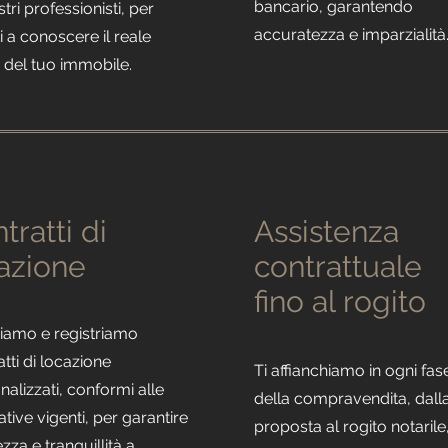
bancario, garantendo
stri professionisti, per
accuratezza e imparzialità
ti a conoscere il reale
 del tuo immobile.
tratti di
Assistenza
azione
contrattuale
fino al rogito
iamo e registriamo
atti di locazione
Ti affianchiamo in ogni fas
nalizzati, conformi alle
della compravendita, dall
tive vigenti, per garantire
proposta al rogito notarile
zza e tranquillità a