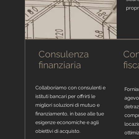
propri
Consulenza
Con
finanziaria
fisc
Collaboriamo con consulenti e
Fornia
istituti bancari per offrirti le
agevol
migliori soluzioni di mutuo e
detraz
finanziamento, in base alle tue
compr
esigenze economiche e agli
locazi
obiettivi di acquisto.
ottimi