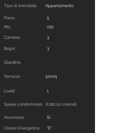
Tipo di immobile
Appartamento
Piano
5
Mq
230
Camere
3
Bagni
3
Giardino
Terrazzo
50mq
Livelli
1
Spese condominiali:
€180,00 mensili
Ascensore
Si
Classe Energetica:
"E"