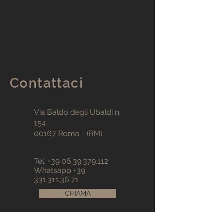
Contattaci
Via Baldo degli Ubaldi n.
154
00167 Roma - (RM)
Tel.
+39 06.39.379.112
Whatsapp
+39
331.311.36.71
CHIAMA