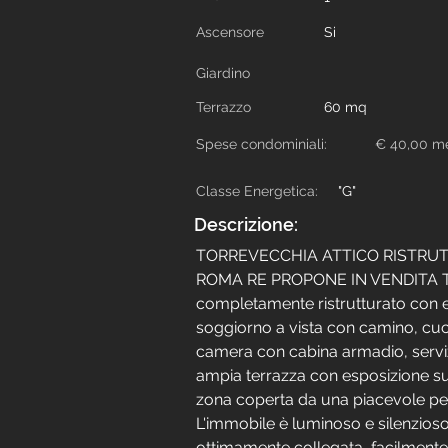
Ascensore
Si
Giardino
Terrazzo
60 mq
Spese condominiali:
€ 40,00 me
Classe Energetica:
"G"
Descrizione:
TORREVECCHIA ATTICO RISTRU
ROMA RE PROPONE IN VENDITA Tor
completamente ristrutturato con e
soggiorno a vista con camino, cuci
camera con cabina armadio, serviz
ampia terrazza con esposizione su 
zona coperta da una piacevole per
L'immobile è luminoso e silenzios
ottimamente collegata, facilmente r