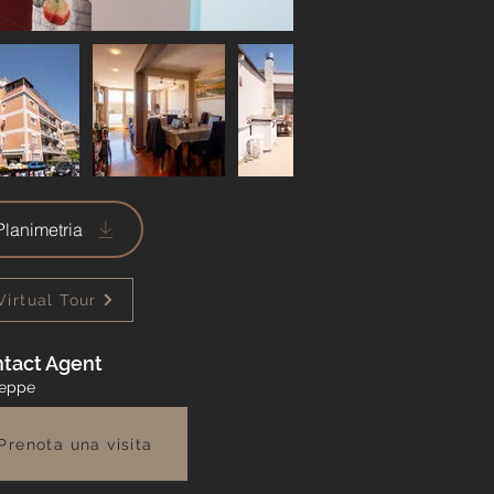
Planimetria
Virtual Tour
tact Agent
seppe
Prenota una visita