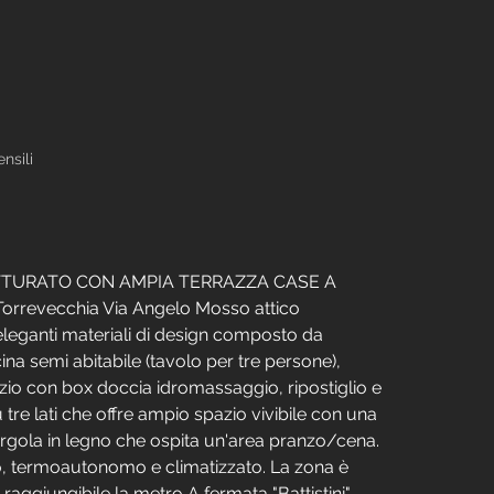
nsili
TTURATO CON AMPIA TERRAZZA CASE A 
revecchia Via Angelo Mosso attico 
leganti materiali di design composto da 
na semi abitabile (tavolo per tre persone), 
io con box doccia idromassaggio, ripostiglio e 
tre lati che offre ampio spazio vivibile con una 
gola in legno che ospita un'area pranzo/cena. 
o, termoautonomo e climatizzato. La zona è 
aggiungibile la metro A fermata "Battistini", 