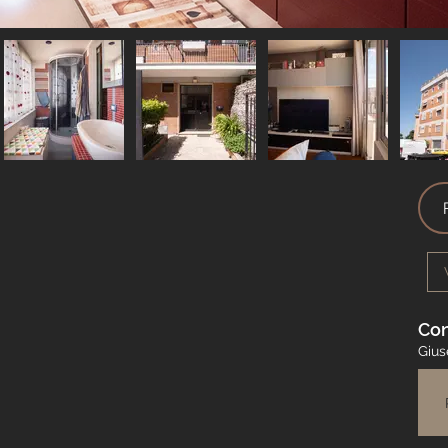
Con
Giu