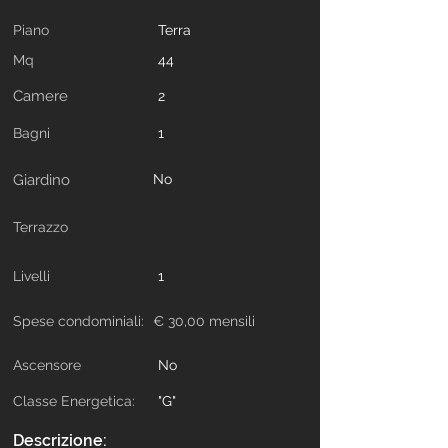
Piano
Terra
Mq
44
Camere
2
Bagni
1
Giardino
No
Terrazzo
Livelli
1
Spese condominiali:
€ 30,00 mensili
Ascensore
No
Classe Energetica:
"G"
Descrizione: