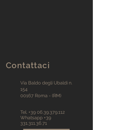
Contattaci
Via Baldo degli Ubaldi n.
154
00167 Roma - (RM)
Tel.
+39 06.39.379.112
Whatsapp
+39
331.311.36.71