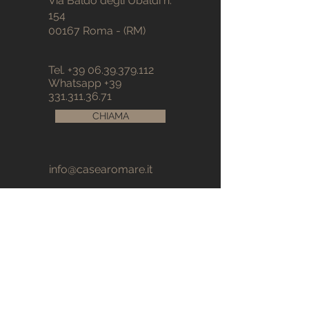
Via Baldo degli Ubaldi n.
154
00167 Roma - (RM)
Tel.
+39 06.39.379.112
Whatsapp
+39
331.311.36.71
CHIAMA
info@casearomare.it
© 2025 Case a Roma RE srls
P.IVA e C.F. 16533511008 –R.E.A. RM- 1661317
Sede legale: Via Baldo degli Ubaldi 154,
00167 Roma
Tutti i diritti riservati