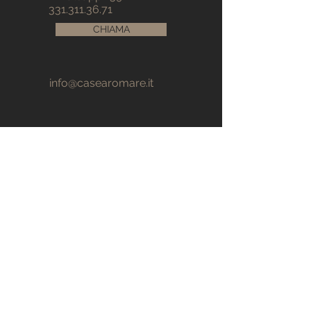
331.311.36.71
CHIAMA
info@casearomare.it
© 2025 Case a Roma RE srls
P.IVA e C.F. 16533511008 –R.E.A. RM- 1661317
Sede legale: Via Baldo degli Ubaldi 154,
00167 Roma
Tutti i diritti riservati
Privacy Policy | Cookie Policy
Nome