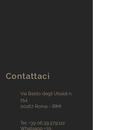
Contattaci
Via Baldo degli Ubaldi n.
154
00167 Roma - (RM)
Tel.
+39 06.39.379.112
Whatsapp
+39