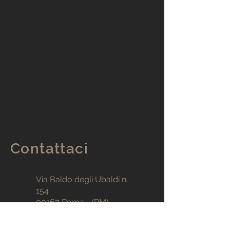
Contattaci
Via Baldo degli Ubaldi n.
154
00167 Roma - (RM)