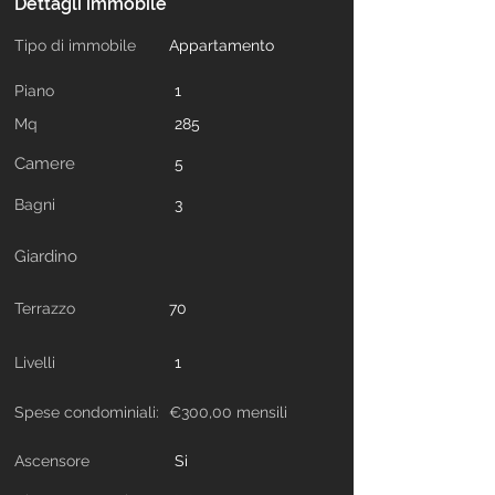
Dettagli immobile
Tipo di immobile
Appartamento
Piano
1
Mq
285
Camere
5
Bagni
3
Giardino
Terrazzo
70
Livelli
1
Spese condominiali:
€300,00 mensili
Ascensore
Si